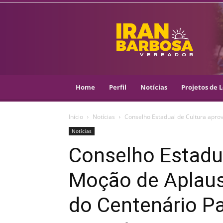
IRAN
BARBOSA
–
VEREADOR
::
ARACAJU
–
Home
Perfil
Notícias
Projetos de L
PSOL
Início
Notícias
Conselho Estadual de Cultura apro
Notícias
Conselho Estadua
Moção de Aplaus
do Centenário Pa