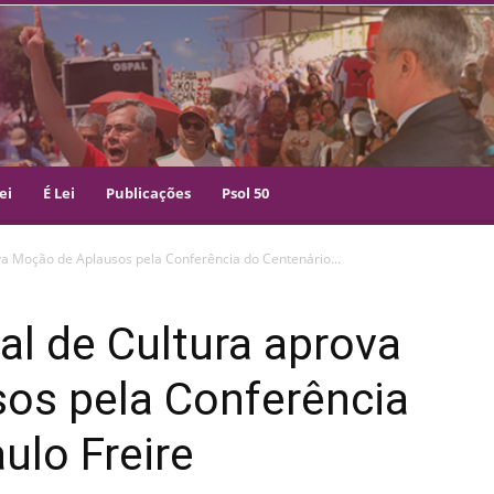
ei
É Lei
Publicações
Psol 50
va Moção de Aplausos pela Conferência do Centenário...
l de Cultura aprova
os pela Conferência
ulo Freire