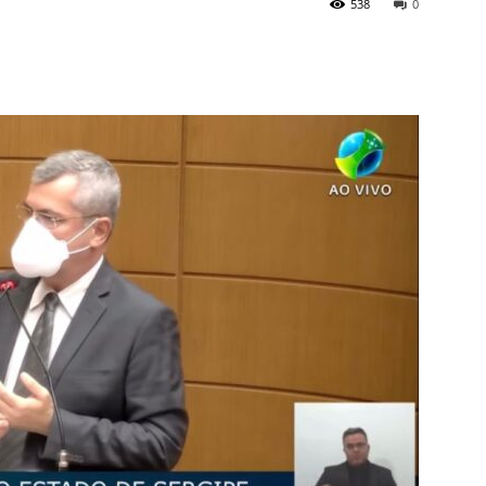
538
0