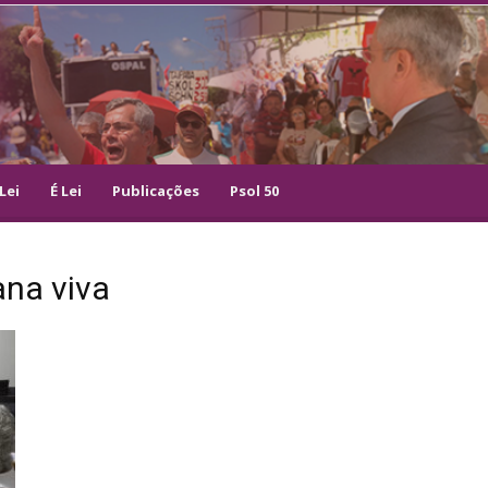
Lei
É Lei
Publicações
Psol 50
ana viva