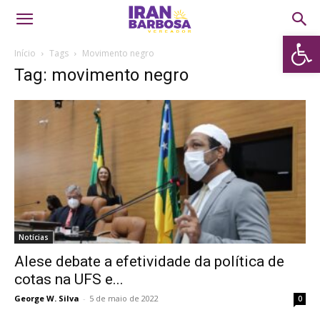
Abrir 
Início
Tags
Movimento negro
Tag: movimento negro
Notícias
Alese debate a efetividade da política de
cotas na UFS e...
George W. Silva
-
5 de maio de 2022
0