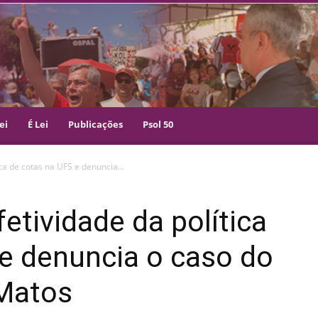
ei
É Lei
Publicações
Psol 50
ca de cotas na UFS e denuncia...
etividade da política
e denuncia o caso do
 Matos