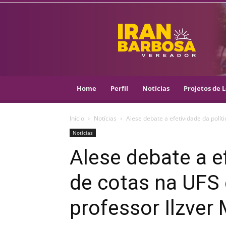
IRAN
BARBOSA
–
VEREADOR
::
ARACAJU
–
Home
Perfil
Notícias
Projetos de L
PSOL
Início
Notícias
Alese debate a efetividade da políti
Notícias
Alese debate a ef
de cotas na UFS 
professor Ilzver