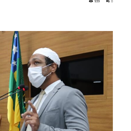
939
0