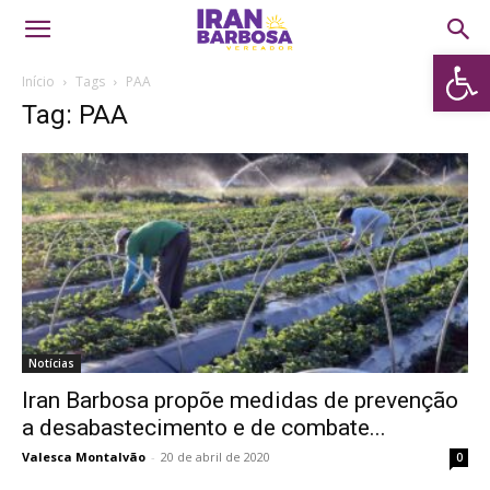
Abrir 
Início
Tags
PAA
Tag: PAA
Notícias
Iran Barbosa propõe medidas de prevenção
a desabastecimento e de combate...
Valesca Montalvão
-
20 de abril de 2020
0