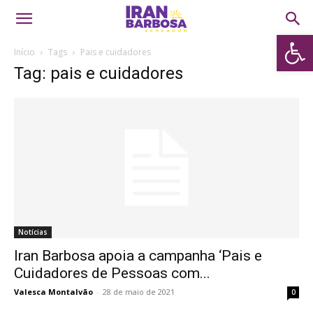
Abrir 
Início
Tags
Pais e cuidadores
Tag: pais e cuidadores
Notícias
Iran Barbosa apoia a campanha ‘Pais e
Cuidadores de Pessoas com...
Valesca Montalvão
-
28 de maio de 2021
0