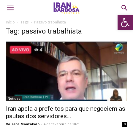
Abrir 
Início
Tags
Passivo trabalhista
Tag: passivo trabalhista
Notícias
Iran apela a prefeitos para que negociem as
pautas dos servidores...
Valesca Montalvão
-
4 de fevereiro de 2021
0