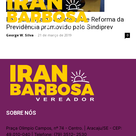
Notícias
Iran participa de debate sobre Reforma da
Previdência promovido pelo Sindiprev
George W. Silva
-
21 de março de 2019
0
SOBRE NÓS
Praça Olimpio Campos, nº 74 - Centro. | Aracaju/SE - CEP:
49.010-040 | Telefone: (79) 3512- 2530