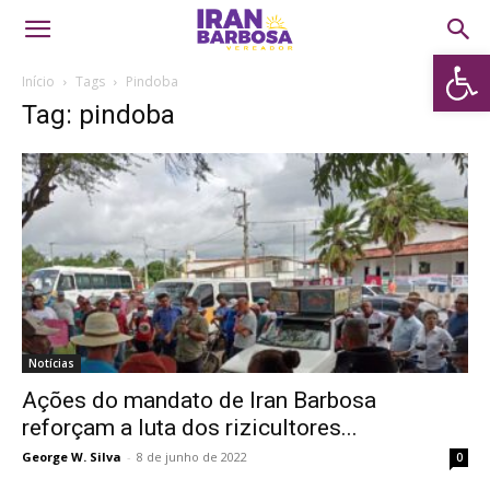
Abrir 
Início
Tags
Pindoba
Tag: pindoba
Notícias
Ações do mandato de Iran Barbosa
reforçam a luta dos rizicultores...
George W. Silva
-
8 de junho de 2022
0