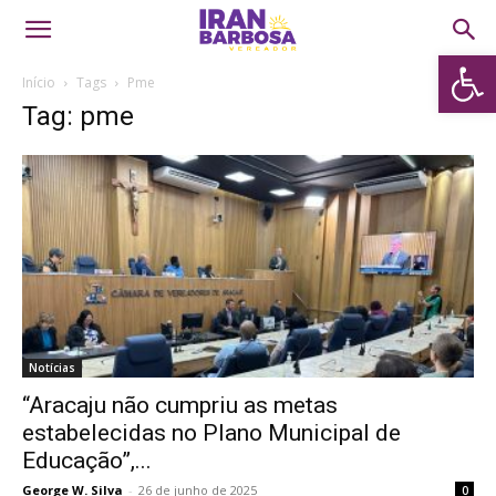
Abrir 
Início
Tags
Pme
Tag: pme
Notícias
“Aracaju não cumpriu as metas
estabelecidas no Plano Municipal de
Educação”,...
George W. Silva
-
26 de junho de 2025
0