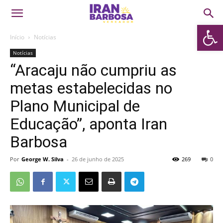
Abrir 
Início
Notícias
Notícias
“Aracaju não cumpriu as
metas estabelecidas no
Plano Municipal de
Educação”, aponta Iran
Barbosa
Por
George W. Silva
-
26 de junho de 2025
269
0