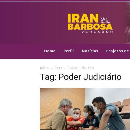
IRAN
BARBOSA
–
VEREADOR
::
ARACAJU
–
Home
Perfil
Notícias
Projetos de 
PSOL
Início
Tags
Poder Judiciário
Tag: Poder Judiciário