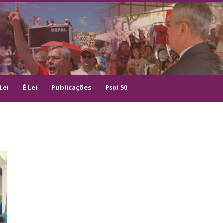
Lei
É Lei
Publicações
Psol 50