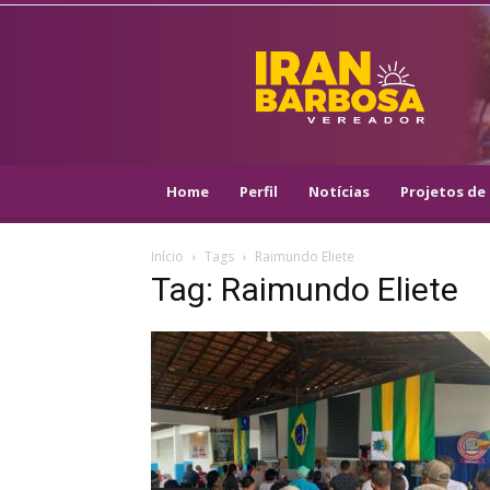
IRAN
BARBOSA
–
VEREADOR
::
ARACAJU
–
Home
Perfil
Notícias
Projetos de 
PSOL
Início
Tags
Raimundo Eliete
Tag: Raimundo Eliete