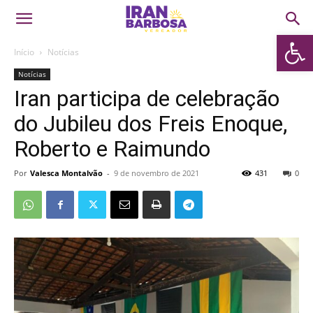
Abrir 
Início
Notícias
Notícias
Iran participa de celebração
do Jubileu dos Freis Enoque,
Roberto e Raimundo
Por
Valesca Montalvão
-
9 de novembro de 2021
431
0