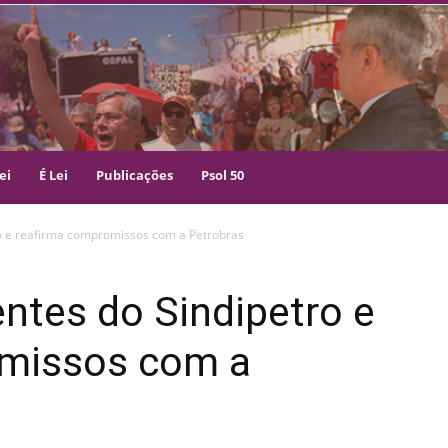
ei
É Lei
Publicações
Psol 50
ro e reafirma compromissos com a Petrobras
entes do Sindipetro e
omissos com a