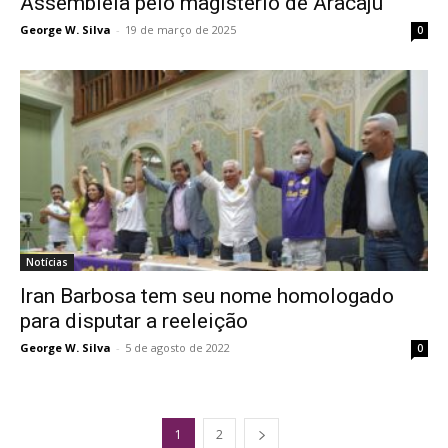
Assembleia pelo magistério de Aracaju
George W. Silva
-
19 de março de 2025
0
Notícias
Iran Barbosa tem seu nome homologado
para disputar a reeleição
George W. Silva
-
5 de agosto de 2022
0
1
2