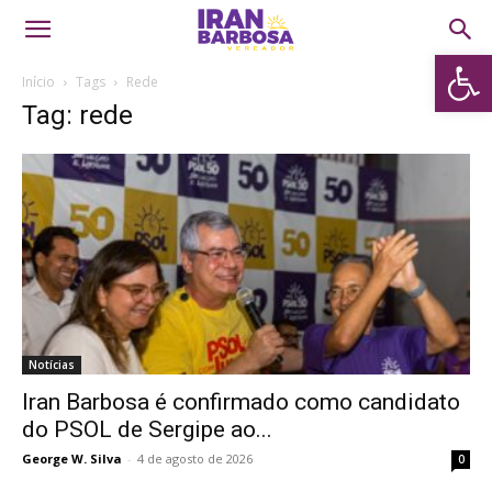
Abrir 
Início
Tags
Rede
Tag: rede
Notícias
Iran Barbosa é confirmado como candidato
do PSOL de Sergipe ao...
George W. Silva
-
4 de agosto de 2026
0