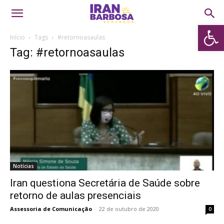
Abrir 
Início
Tags
#retornoasaulas
Tag: #retornoasaulas
Notícias
Iran questiona Secretária de Saúde sobre
retorno de aulas presenciais
Assessoria de Comunicação
-
22 de outubro de 2020
0