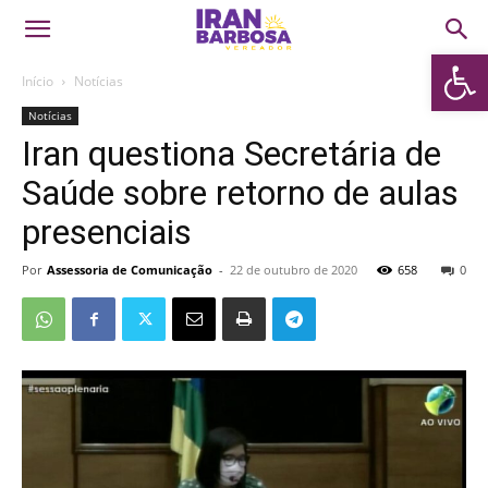
Abrir 
Início
Notícias
Notícias
Iran questiona Secretária de
Saúde sobre retorno de aulas
presenciais
Por
Assessoria de Comunicação
-
22 de outubro de 2020
658
0