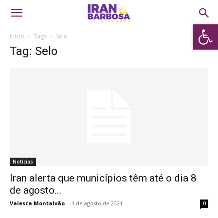
Abrir 
Início
Tags
Selo
Tag: Selo
Notícias
Iran alerta que municípios têm até o dia 8
de agosto...
Valesca Montalvão
-
3 de agosto de 2021
0