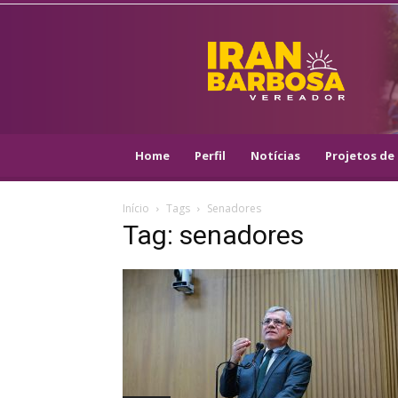
IRAN
BARBOSA
–
VEREADOR
::
ARACAJU
–
Home
Perfil
Notícias
Projetos de 
PSOL
Início
Tags
Senadores
Tag: senadores