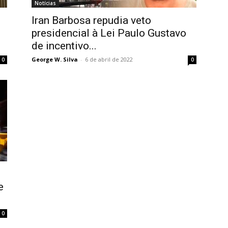
Notícias
Iran Barbosa repudia veto
presidencial à Lei Paulo Gustavo
de incentivo...
George W. Silva
-
6 de abril de 2022
0
0
e
0