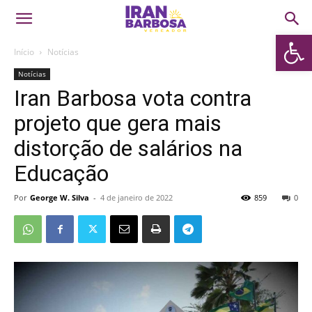
Abrir 
Início
Notícias
Notícias
Iran Barbosa vota contra
projeto que gera mais
distorção de salários na
Educação
Por
George W. Silva
-
4 de janeiro de 2022
859
0