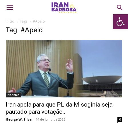
Abrir 
Início
Tags
#Apelo
Tag: #Apelo
Notícias
Iran apela para que PL da Misoginia seja
pautado para votação...
George W. Silva
-
14 de julho de 2026
0