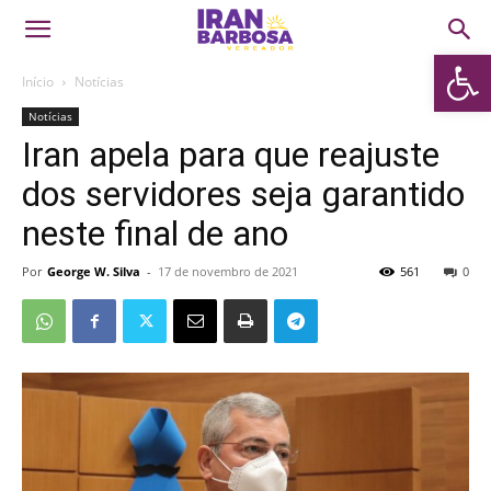
Abrir 
Início
Notícias
Notícias
Iran apela para que reajuste
dos servidores seja garantido
neste final de ano
Por
George W. Silva
-
17 de novembro de 2021
561
0