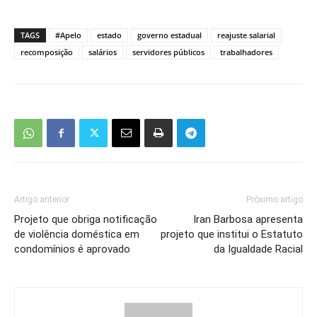
TAGS
#Apelo
estado
governo estadual
reajuste salarial
recomposição
salários
servidores públicos
trabalhadores
Artigo anterior
Próximo artigo
Projeto que obriga notificação
Iran Barbosa apresenta
de violência doméstica em
projeto que institui o Estatuto
condomínios é aprovado
da Igualdade Racial