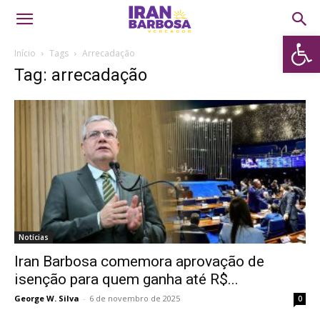
Abrir 
Início
Tags
Arrecadação
Tag: arrecadação
Notícias
Iran Barbosa comemora aprovação de
isenção para quem ganha até R$...
George W. Silva
-
6 de novembro de 2025
0