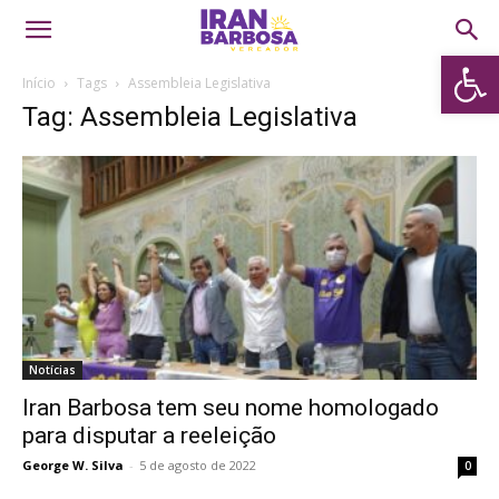
Abrir 
Início
Tags
Assembleia Legislativa
Tag: Assembleia Legislativa
Notícias
Iran Barbosa tem seu nome homologado
para disputar a reeleição
George W. Silva
-
5 de agosto de 2022
0