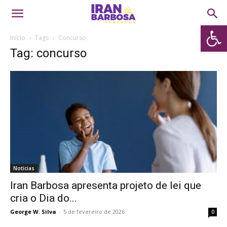
Abrir 
Início
Tags
Concurso
Tag: concurso
Notícias
Iran Barbosa apresenta projeto de lei que
cria o Dia do...
George W. Silva
-
5 de fevereiro de 2026
0