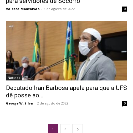
para servidores de Socorro
Valesca Montalvão
-
3 de agosto de 2022
0
Notícias
Deputado Iran Barbosa apela para que a UFS
dê posse ao...
George W. Silva
-
2 de agosto de 2022
0
1
2