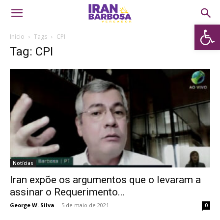
Abrir 
Início
Tags
CPI
Tag: CPI
Notícias
Iran expõe os argumentos que o levaram a
assinar o Requerimento...
George W. Silva
-
5 de maio de 2021
0