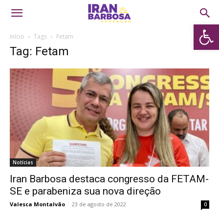
Abrir 
Início
Tags
Fetam
Tag: Fetam
Notícias
Iran Barbosa destaca congresso da FETAM-
SE e parabeniza sua nova direção
Valesca Montalvão
-
23 de agosto de 2022
0