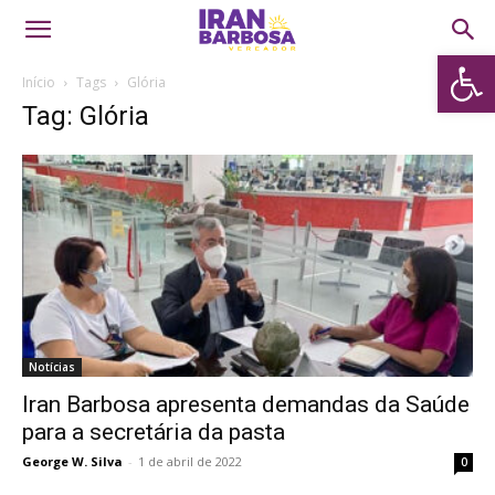
Abrir 
Início
Tags
Glória
Tag: Glória
Notícias
Iran Barbosa apresenta demandas da Saúde
para a secretária da pasta
George W. Silva
-
1 de abril de 2022
0