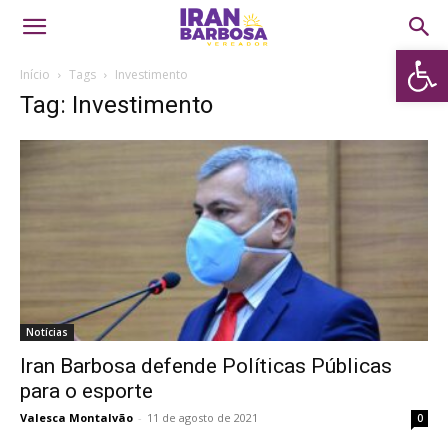
Abrir 
Início
Tags
Investimento
Tag: Investimento
Notícias
Iran Barbosa defende Políticas Públicas
para o esporte
Valesca Montalvão
-
11 de agosto de 2021
0