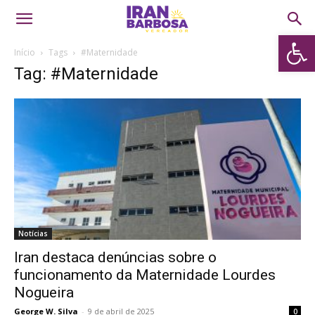
Abrir 
Início
Tags
#Maternidade
Tag: #Maternidade
Notícias
Iran destaca denúncias sobre o
funcionamento da Maternidade Lourdes
Nogueira
George W. Silva
-
9 de abril de 2025
0