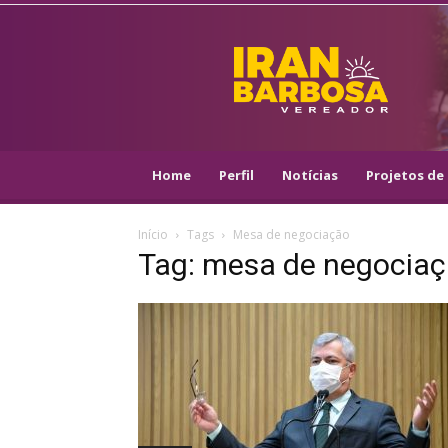
IRAN
BARBOSA
–
VEREADOR
::
ARACAJU
–
Home
Perfil
Notícias
Projetos de 
PSOL
Início
Tags
Mesa de negociação
Tag: mesa de negocia