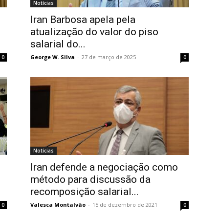
Notícias
Iran Barbosa apela pela
atualização do valor do piso
salarial do...
George W. Silva
-
27 de março de 2025
0
0
Notícias
Iran defende a negociação como
método para discussão da
recomposição salarial...
Valesca Montalvão
-
15 de dezembro de 2021
0
0