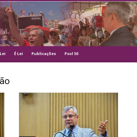
Lei
É Lei
Publicações
Psol 50
ção