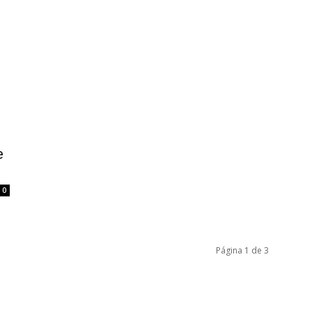
e
0
Página 1 de 3