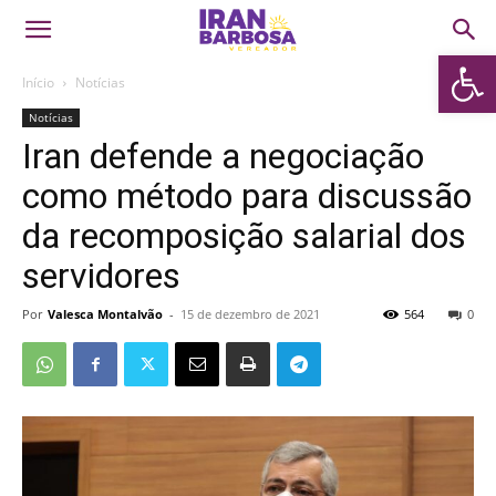
Abrir 
Início
Notícias
Notícias
Iran defende a negociação
como método para discussão
da recomposição salarial dos
servidores
Por
Valesca Montalvão
-
15 de dezembro de 2021
564
0