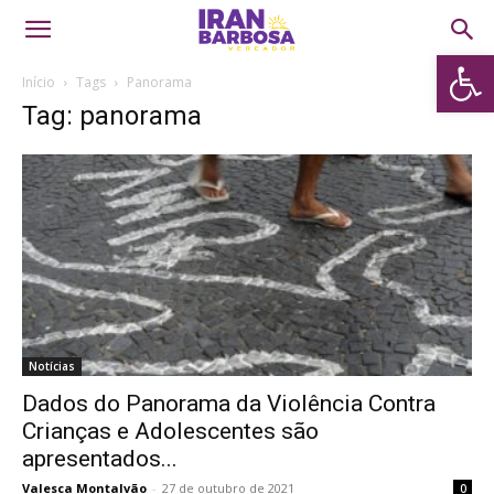
Abrir 
Início
Tags
Panorama
Tag: panorama
Notícias
Dados do Panorama da Violência Contra
Crianças e Adolescentes são
apresentados...
Valesca Montalvão
-
27 de outubro de 2021
0