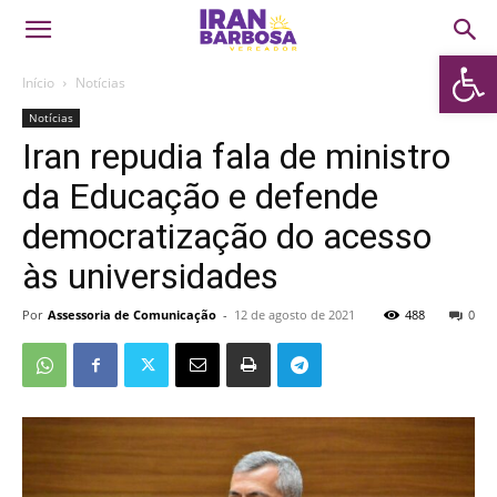
Abrir 
Início
Notícias
Notícias
Iran repudia fala de ministro
da Educação e defende
democratização do acesso
às universidades
Por
Assessoria de Comunicação
-
12 de agosto de 2021
488
0