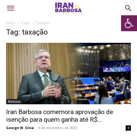
Abrir 
Início
Tags
Taxação
Tag: taxação
Notícias
Iran Barbosa comemora aprovação de
isenção para quem ganha até R$...
George W. Silva
-
6 de novembro de 2025
0