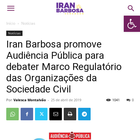
Abrir 
Início
Notícias
Notícias
Iran Barbosa promove
Audiência Pública para
debater Marco Regulatório
das Organizações da
Sociedade Civil
Por
Valesca Montalvão
-
25 de abril de 2019
1041
0