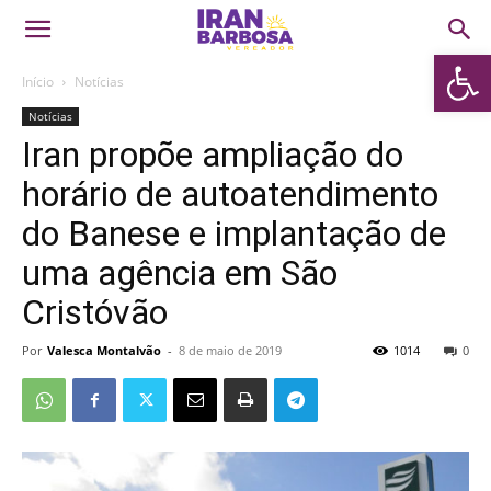
Abrir 
Início
Notícias
Notícias
Iran propõe ampliação do
horário de autoatendimento
do Banese e implantação de
uma agência em São
Cristóvão
Por
Valesca Montalvão
-
8 de maio de 2019
1014
0