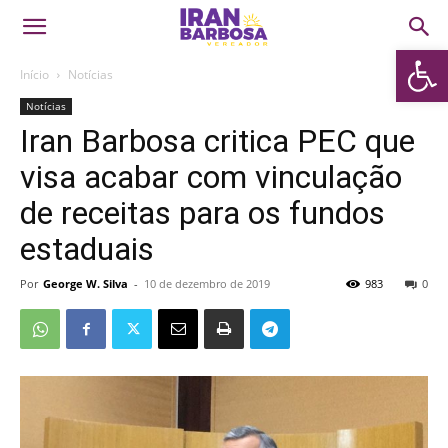
Abrir 
Início
Notícias
Notícias
Iran Barbosa critica PEC que
visa acabar com vinculação
de receitas para os fundos
estaduais
Por
George W. Silva
-
10 de dezembro de 2019
983
0