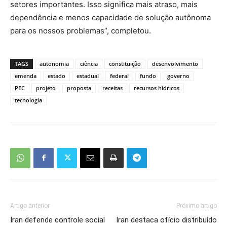
setores importantes. Isso significa mais atraso, mais
dependência e menos capacidade de solução autônoma
para os nossos problemas”, completou.
TAGS
autonomia
ciência
constituição
desenvolvimento
emenda
estado
estadual
federal
fundo
governo
PEC
projeto
proposta
receitas
recursos hídricos
tecnologia
Artigo anterior
Próximo artigo
Iran defende controle social
Iran destaca ofício distribuído