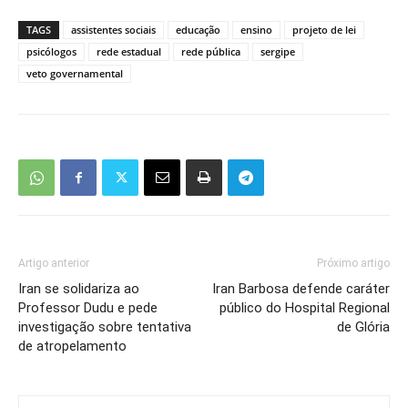
TAGS
assistentes sociais
educação
ensino
projeto de lei
psicólogos
rede estadual
rede pública
sergipe
veto governamental
Artigo anterior
Próximo artigo
Iran se solidariza ao
Iran Barbosa defende caráter
Professor Dudu e pede
público do Hospital Regional
investigação sobre tentativa
de Glória
de atropelamento