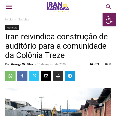
Abrir 
Início
Notícias
Notícias
Iran reivindica construção de
auditório para a comunidade
da Colônia Treze
Por
George W. Silva
-
13 de agosto de 2020
671
0