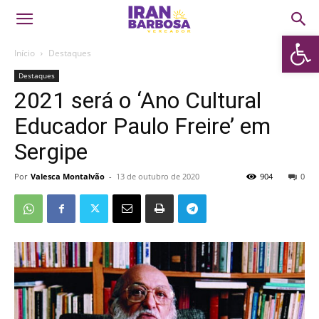
Abrir 
Início
Destaques
Destaques
2021 será o ‘Ano Cultural
Educador Paulo Freire’ em
Sergipe
Por
Valesca Montalvão
-
13 de outubro de 2020
904
0