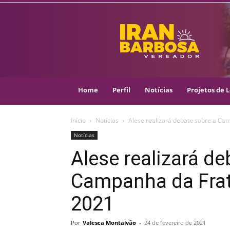
IRAN
BARBOSA
–
VEREADOR
::
ARACAJU
–
Home
Perfil
Notícias
Projetos de L
PSOL
Início
Notícias
Alese realizará debate sobre a C
Notícias
Alese realizará de
Campanha da Fra
2021
Por
Valesca Montalvão
-
24 de fevereiro de 2021