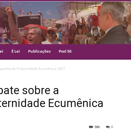
ei
É Lei
Publicações
Psol 50
ampanha da Fraternidade Ecumênica 2021
bate sobre a
ternidade Ecumênica
586
0