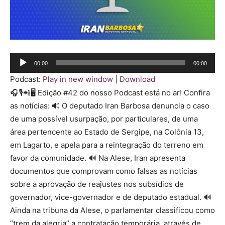
Tocador
00:00
00:00
de
Podcast:
Play in new window
|
Download
áudio
🎧🎙️📲🖥️ Edição #42 do nosso Podcast está no ar! Confira
as notícias: 🔊 O deputado Iran Barbosa denuncia o caso
de uma possível usurpação, por particulares, de uma
área pertencente ao Estado de Sergipe, na Colônia 13,
em Lagarto, e apela para a reintegração do terreno em
favor da comunidade. 🔊 Na Alese, Iran apresenta
documentos que comprovam como falsas as notícias
sobre a aprovação de reajustes nos subsídios de
governador, vice-governador e de deputado estadual. 🔊
Ainda na tribuna da Alese, o parlamentar classificou como
“trem da alegria” a contratação temporária, através de