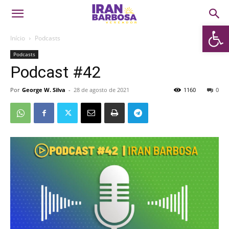
Abrir 
Início
Podcasts
Podcasts
Podcast #42
Por
George W. Silva
-
28 de agosto de 2021
1160
0