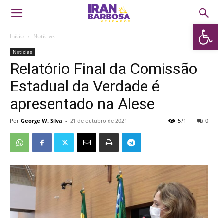
Abrir 
Início
Notícias
Notícias
Relatório Final da Comissão
Estadual da Verdade é
apresentado na Alese
Por
George W. Silva
-
21 de outubro de 2021
571
0