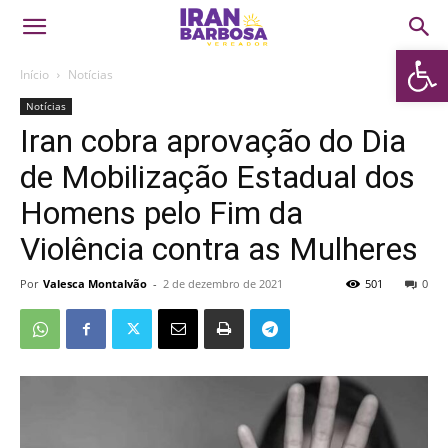
Abrir 
Início
Notícias
Notícias
Iran cobra aprovação do Dia
de Mobilização Estadual dos
Homens pelo Fim da
Violência contra as Mulheres
Por
Valesca Montalvão
-
2 de dezembro de 2021
501
0