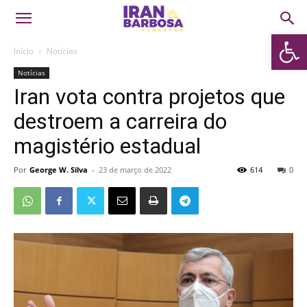
Abrir 
Início
Notícias
Notícias
Iran vota contra projetos que
destroem a carreira do
magistério estadual
Por
George W. Silva
-
23 de março de 2022
614
0