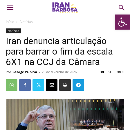
Abrir 
Início
Notícias
Notícias
Iran denuncia articulação
para barrar o fim da escala
6X1 na CCJ da Câmara
Por
George W. Silva
-
25 de fevereiro de 2026
181
0