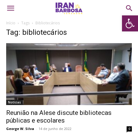
Abrir 
Início
Tags
Bibliotecários
Tag: bibliotecários
Notícias
Reunião na Alese discute bibliotecas
públicas e escolares
George W. Silva
-
14 de junho de 2022
0