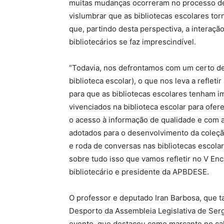
muitas mudanças ocorreram no processo de
vislumbrar que as bibliotecas escolares to
que, partindo desta perspectiva, a interaçã
bibliotecários se faz imprescindível.
“Todavia, nos defrontamos com um certo d
biblioteca escolar), o que nos leva a refle
para que as bibliotecas escolares tenham i
vivenciados na biblioteca escolar para ofer
o acesso à informação de qualidade e com a 
adotados para o desenvolvimento da coleção
e roda de conversas nas bibliotecas escolar
sobre tudo isso que vamos refletir no V Enc
bibliotecário e presidente da APBDESE.
O professor e deputado Iran Barbosa, que
Desporto da Assembleia Legislativa de Serg
evento, que destacou como marcante no cale