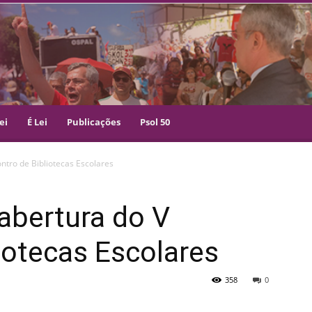
ei
É Lei
Publicações
Psol 50
ontro de Bibliotecas Escolares
 abertura do V
iotecas Escolares
358
0