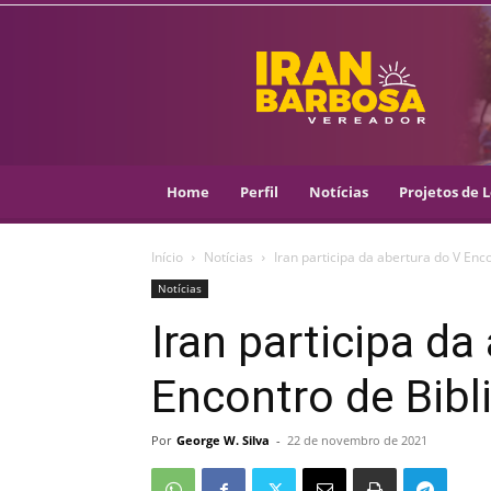
IRAN
BARBOSA
–
VEREADOR
::
ARACAJU
–
Home
Perfil
Notícias
Projetos de L
PSOL
Início
Notícias
Iran participa da abertura do V Enc
Notícias
Iran participa da
Encontro de Bibl
Por
George W. Silva
-
22 de novembro de 2021